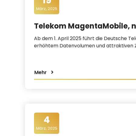
19
t
März, 2025
i
m
Telekom MagentaMobile, ne
e
Ab dem 1. April 2025 führt die Deutsche T
d
erhöhtem Datenvolumen und attraktiven 
i
a
Mehr
4
März, 2025