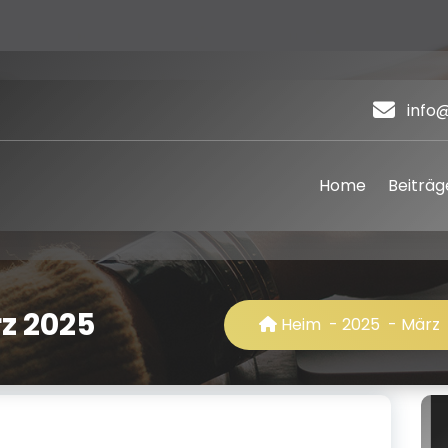
info
Home
Beiträg
z 2025
Heim
-
2025
-
März