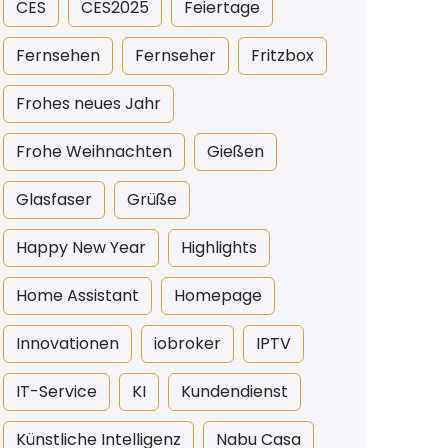
CES
CES2025
Feiertage
Fernsehen
Fernseher
Fritzbox
Frohes neues Jahr
Frohe Weihnachten
Gießen
Glasfaser
Grüße
Happy New Year
Highlights
Home Assistant
Homepage
Innovationen
iobroker
IPTV
IT-Service
KI
Kundendienst
Künstliche Intelligenz
Nabu Casa