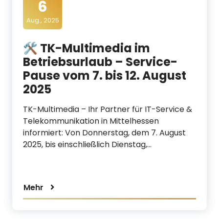
6
d
Aug., 2025
i
a
🛠️ TK-Multimedia im
Betriebsurlaub – Service-
Pause vom 7. bis 12. August
2025
TK-Multimedia – Ihr Partner für IT-Service &
Telekommunikation in Mittelhessen
informiert: Von Donnerstag, dem 7. August
2025, bis einschließlich Dienstag,…
Mehr