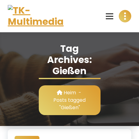
Skip
to
content
T
Alles aus einer Hand
K
Tag
-
Archives:
M
Gießen
u
l
Heim
-
t
Posts tagged
"Gießen"
i
m
e