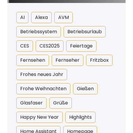
AI
Alexa
AVM
Betriebssystem
Betriebsurlaub
CES
CES2025
Feiertage
Fernsehen
Fernseher
Fritzbox
Frohes neues Jahr
Frohe Weihnachten
Gießen
Glasfaser
Grüße
Happy New Year
Highlights
Home Assistant
Homepage