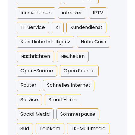
Innovationen
iobroker
IPTV
IT-Service
KI
Kundendienst
Künstliche Intelligenz
Nabu Casa
Nachrichten
Neuheiten
Open-Source
Open Source
Router
Schnelles Internet
Service
SmartHome
Social Media
Sommerpause
Süd
Telekom
TK-Multimedia