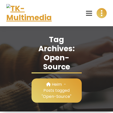
Skip
to
content
T
Alles aus einer Hand
K
Tag
-
Archives:
M
Open-
u
Source
l
t
Heim
-
i
Posts tagged
"Open-Source"
m
e