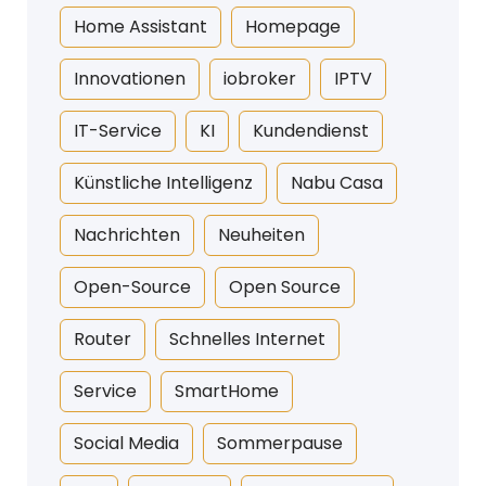
Home Assistant
Homepage
Innovationen
iobroker
IPTV
IT-Service
KI
Kundendienst
Künstliche Intelligenz
Nabu Casa
Nachrichten
Neuheiten
Open-Source
Open Source
Router
Schnelles Internet
Service
SmartHome
Social Media
Sommerpause