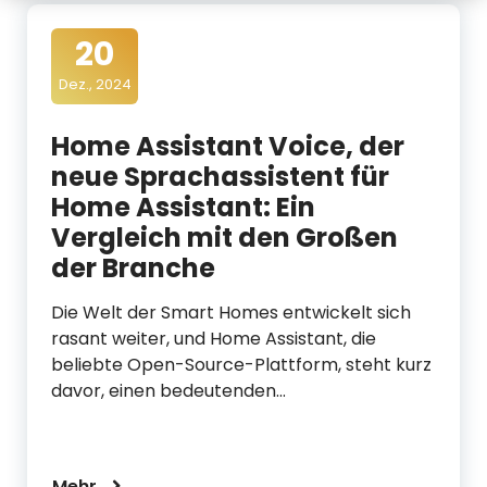
d
20
i
Dez., 2024
a
Home Assistant Voice, der
neue Sprachassistent für
Home Assistant: Ein
Vergleich mit den Großen
der Branche
Die Welt der Smart Homes entwickelt sich
rasant weiter, und Home Assistant, die
beliebte Open-Source-Plattform, steht kurz
davor, einen bedeutenden…
Mehr