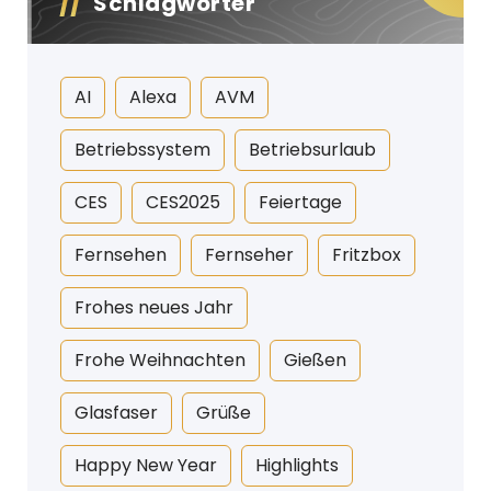
Schlagwörter
AI
Alexa
AVM
Betriebssystem
Betriebsurlaub
CES
CES2025
Feiertage
Fernsehen
Fernseher
Fritzbox
Frohes neues Jahr
Frohe Weihnachten
Gießen
Glasfaser
Grüße
Happy New Year
Highlights