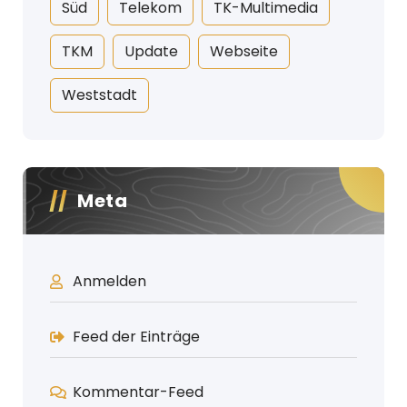
Süd
Telekom
TK-Multimedia
TKM
Update
Webseite
Weststadt
Meta
Anmelden
Feed der Einträge
Kommentar-Feed