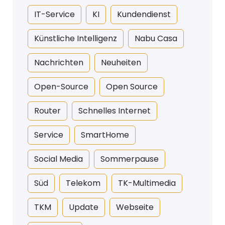
IT-Service
KI
Kundendienst
Künstliche Intelligenz
Nabu Casa
Nachrichten
Neuheiten
Open-Source
Open Source
Router
Schnelles Internet
Service
SmartHome
Social Media
Sommerpause
Süd
Telekom
TK-Multimedia
TKM
Update
Webseite