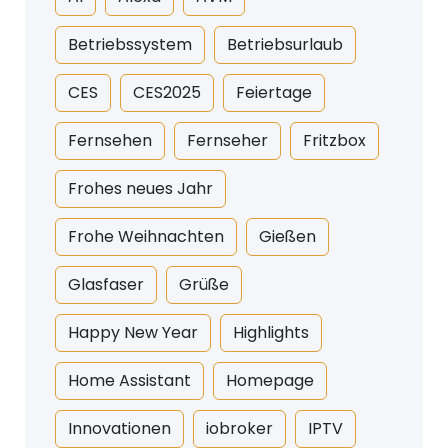
Betriebssystem
Betriebsurlaub
CES
CES2025
Feiertage
Fernsehen
Fernseher
Fritzbox
Frohes neues Jahr
Frohe Weihnachten
Gießen
Glasfaser
Grüße
Happy New Year
Highlights
Home Assistant
Homepage
Innovationen
iobroker
IPTV