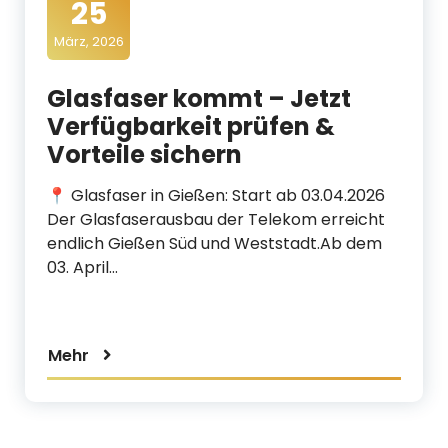
25
d
März, 2026
i
a
Glasfaser kommt – Jetzt
Verfügbarkeit prüfen &
Vorteile sichern
📍 Glasfaser in Gießen: Start ab 03.04.2026
Der Glasfaserausbau der Telekom erreicht
endlich Gießen Süd und Weststadt.Ab dem
03. April…
Mehr