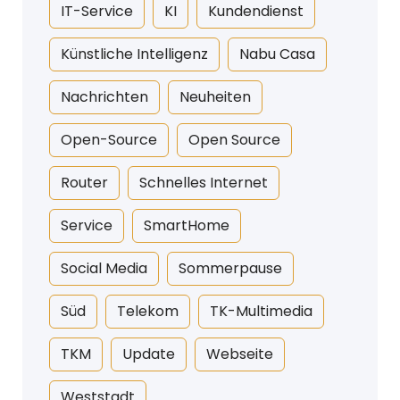
IT-Service
KI
Kundendienst
Künstliche Intelligenz
Nabu Casa
Nachrichten
Neuheiten
Open-Source
Open Source
Router
Schnelles Internet
Service
SmartHome
Social Media
Sommerpause
Süd
Telekom
TK-Multimedia
TKM
Update
Webseite
Weststadt