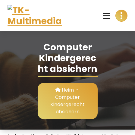
Skip
to
content
T
Alles aus einer Hand
K
Computer
-
Kindergerec
M
ht absichern
u
l
Heim
-
t
Computer
Kindergerecht
i
absichern
m
e