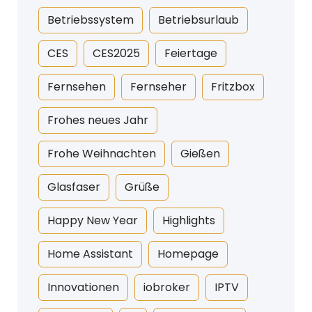
Betriebssystem
Betriebsurlaub
CES
CES2025
Feiertage
Fernsehen
Fernseher
Fritzbox
Frohes neues Jahr
Frohe Weihnachten
Gießen
Glasfaser
Grüße
Happy New Year
Highlights
Home Assistant
Homepage
Innovationen
iobroker
IPTV