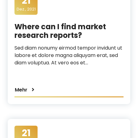
21
d
Dez., 2021
i
a
Where can I find market
research reports?
Sed diam nonumy eirmod tempor invidunt ut
labore et dolore magna aliquyam erat, sed
diam voluptua. At vero eos et…
Mehr
21