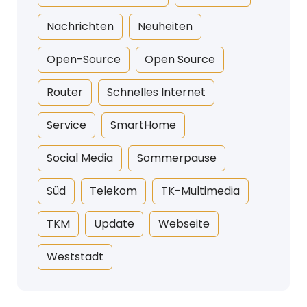
Nachrichten
Neuheiten
Open-Source
Open Source
Router
Schnelles Internet
Service
SmartHome
Social Media
Sommerpause
Süd
Telekom
TK-Multimedia
TKM
Update
Webseite
Weststadt