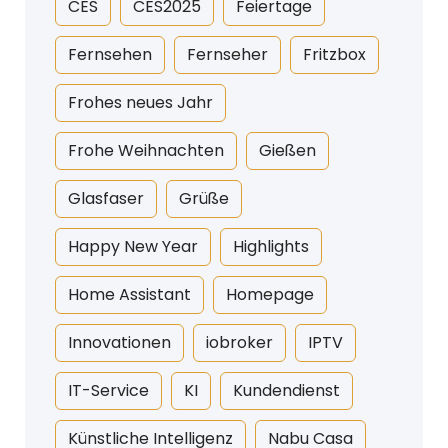
CES
CES2025
Feiertage
Fernsehen
Fernseher
Fritzbox
Frohes neues Jahr
Frohe Weihnachten
Gießen
Glasfaser
Grüße
Happy New Year
Highlights
Home Assistant
Homepage
Innovationen
iobroker
IPTV
IT-Service
KI
Kundendienst
Künstliche Intelligenz
Nabu Casa