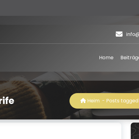
info
Home
Beiträg
ife
Heim
-
Posts tagged 