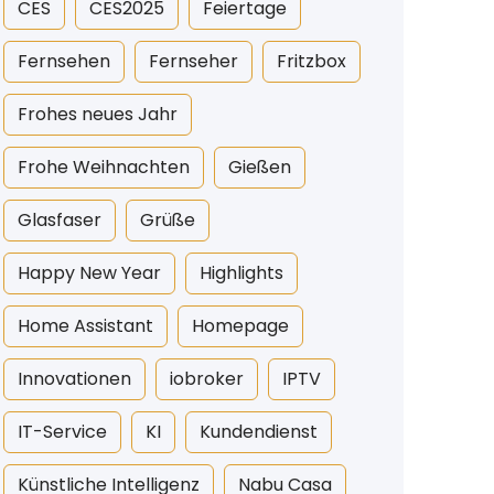
CES
CES2025
Feiertage
Fernsehen
Fernseher
Fritzbox
Frohes neues Jahr
Frohe Weihnachten
Gießen
Glasfaser
Grüße
Happy New Year
Highlights
Home Assistant
Homepage
Innovationen
iobroker
IPTV
IT-Service
KI
Kundendienst
Künstliche Intelligenz
Nabu Casa