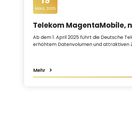
19
t
März, 2025
i
m
Telekom MagentaMobile, ne
e
Ab dem 1. April 2025 führt die Deutsche T
d
erhöhtem Datenvolumen und attraktiven 
i
a
Mehr