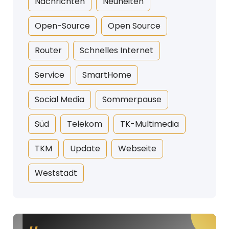
Nachrichten
Neuheiten
Open-Source
Open Source
Router
Schnelles Internet
Service
SmartHome
Social Media
Sommerpause
Süd
Telekom
TK-Multimedia
TKM
Update
Webseite
Weststadt