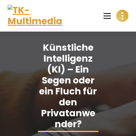
Skip
to
content
T
Alles aus einer Hand
K
Künstliche
-
Intelligenz
M
(KI) – Ein
u
Segen oder
l
ein Fluch für
t
den
i
Privatanwe
m
nder?
e