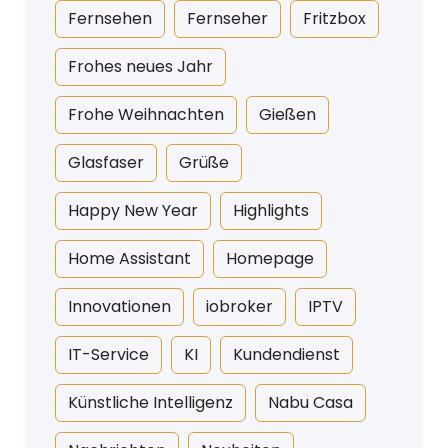
Fernsehen
Fernseher
Fritzbox
Frohes neues Jahr
Frohe Weihnachten
Gießen
Glasfaser
Grüße
Happy New Year
Highlights
Home Assistant
Homepage
Innovationen
iobroker
IPTV
IT-Service
KI
Kundendienst
Künstliche Intelligenz
Nabu Casa