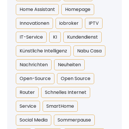
Home Assistant
Homepage
Innovationen
iobroker
IPTV
IT-Service
KI
Kundendienst
Künstliche Intelligenz
Nabu Casa
Nachrichten
Neuheiten
Open-Source
Open Source
Router
Schnelles Internet
Service
SmartHome
Social Media
Sommerpause