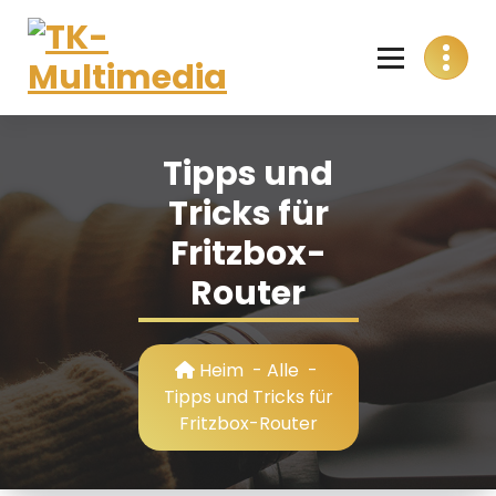
Skip
to
content
T
Alles aus einer Hand
K
Tipps und
-
Tricks für
M
Fritzbox-
u
Router
l
t
Heim
-
Alle
-
i
Tipps und Tricks für
Fritzbox-Router
m
e