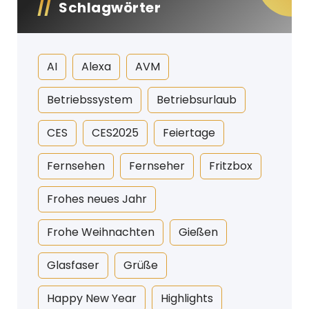
Schlagwörter
AI
Alexa
AVM
Betriebssystem
Betriebsurlaub
CES
CES2025
Feiertage
Fernsehen
Fernseher
Fritzbox
Frohes neues Jahr
Frohe Weihnachten
Gießen
Glasfaser
Grüße
Happy New Year
Highlights