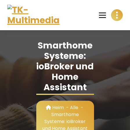
Skip
to
content
T
Alles aus einer Hand
K
Smarthome
-
Systeme:
M
ioBroker und
u
Home
l
Assistant
t
i
Heim
-
Alle
-
m
Smarthome
Systeme: ioBroker
e
und Home Assistant