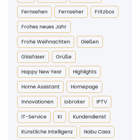
Fernsehen
Fernseher
Fritzbox
Frohes neues Jahr
Frohe Weihnachten
Gießen
Glasfaser
Grüße
Happy New Year
Highlights
Home Assistant
Homepage
Innovationen
iobroker
IPTV
IT-Service
KI
Kundendienst
Künstliche Intelligenz
Nabu Casa