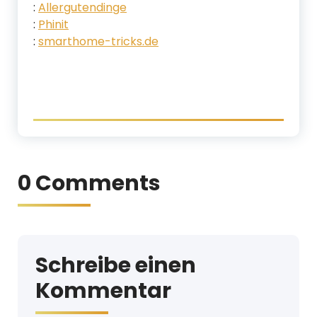
:
Allergutendinge
:
Phinit
:
smarthome-tricks.de
0 Comments
Schreibe einen
Kommentar