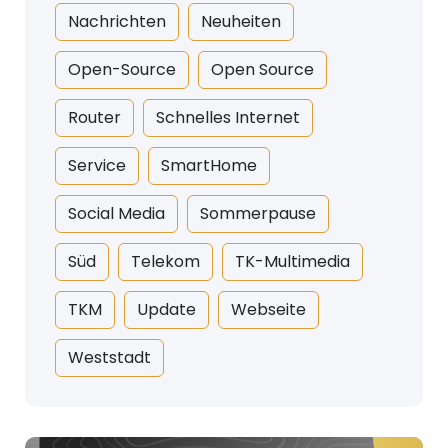
Nachrichten
Neuheiten
Open-Source
Open Source
Router
Schnelles Internet
Service
SmartHome
Social Media
Sommerpause
Süd
Telekom
TK-Multimedia
TKM
Update
Webseite
Weststadt