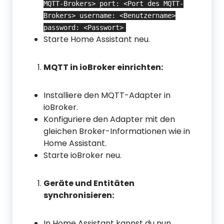
MQTT-Brokers> port: <Port des MQTT-
Brokers> username: <Benutzername>
password: <Passwort>
Starte Home Assistant neu.
MQTT in ioBroker einrichten:
Installiere den MQTT-Adapter in
ioBroker.
Konfiguriere den Adapter mit den
gleichen Broker-Informationen wie in
Home Assistant.
Starte ioBroker neu.
Geräte und Entitäten
synchronisieren:
In Home Assistant kannst du nun