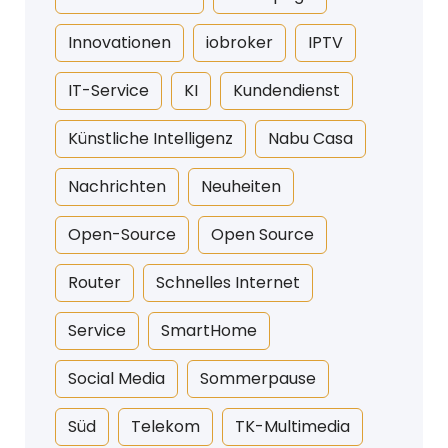
Innovationen
iobroker
IPTV
IT-Service
KI
Kundendienst
Künstliche Intelligenz
Nabu Casa
Nachrichten
Neuheiten
Open-Source
Open Source
Router
Schnelles Internet
Service
SmartHome
Social Media
Sommerpause
Süd
Telekom
TK-Multimedia