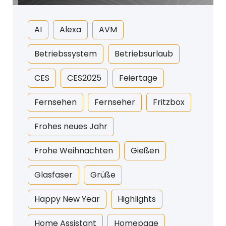
AI
Alexa
AVM
Betriebssystem
Betriebsurlaub
CES
CES2025
Feiertage
Fernsehen
Fernseher
Fritzbox
Frohes neues Jahr
Frohe Weihnachten
Gießen
Glasfaser
Grüße
Happy New Year
Highlights
Home Assistant
Homepage