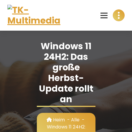
Skip
to
content
T
Alles aus einer Hand
K
Windows 11
-
24H2: Das
M
große
u
Herbst-
l
Update rollt
t
an
i
m
Heim
-
Alle
-
e
Windows 11 24H2: