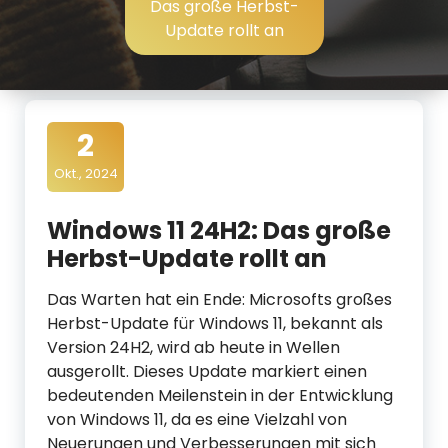
Das große Herbst-
d
Update rollt an
i
a
2
Okt., 2024
Windows 11 24H2: Das große
Herbst-Update rollt an
Das Warten hat ein Ende: Microsofts großes
Herbst-Update für Windows 11, bekannt als
Version 24H2, wird ab heute in Wellen
ausgerollt. Dieses Update markiert einen
bedeutenden Meilenstein in der Entwicklung
von Windows 11, da es eine Vielzahl von
Neuerungen und Verbesserungen mit sich