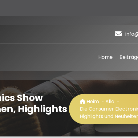
info
Home
Beiträg
nics Show
Heim
-
Alle
-
en, Highlights
Die Consumer Electroni
Highlights und Neuheite