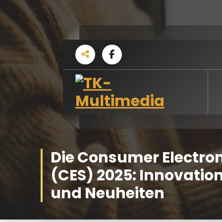
Skip
to
content
T
Alles aus einer Hand
K
-
Die Consumer Electro
M
(CES) 2025: Innovation
u
und Neuheiten
l