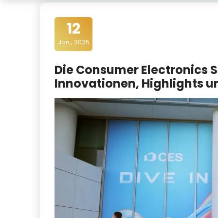
t
i
12
m
Jan., 2025
e
Die Consumer Electronics 
d
Innovationen, Highlights 
i
a