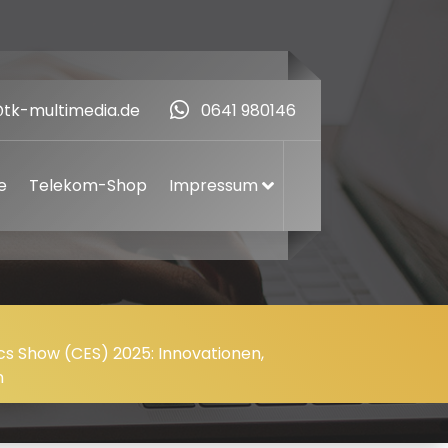
@tk-multimedia.de
0641 980146
e
Telekom-Shop
Impressum
cs Show (CES) 2025: Innovationen,
n