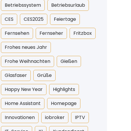
Betriebssystem
Betriebsurlaub
CES
CES2025
Feiertage
Fernsehen
Fernseher
Fritzbox
Frohes neues Jahr
Frohe Weihnachten
Gießen
Glasfaser
Grüße
Happy New Year
Highlights
Home Assistant
Homepage
Innovationen
iobroker
IPTV