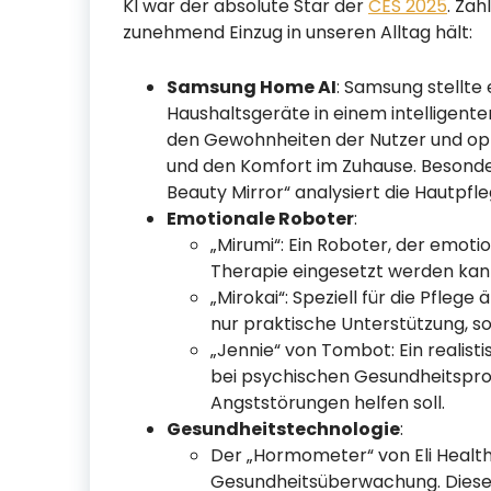
KI war der absolute Star der
CES 2025
. Zah
zunehmend Einzug in unseren Alltag hält:
Samsung Home AI
: Samsung stellte 
Haushaltsgeräte in einem intelligente
den Gewohnheiten der Nutzer und opti
und den Komfort im Zuhause. Besonde
Beauty Mirror“ analysiert die Hautpfle
Emotionale Roboter
:
„Mirumi“: Ein Roboter, der emotio
Therapie eingesetzt werden kan
„Mirokai“: Speziell für die Pflege
nur praktische Unterstützung, s
„Jennie“ von Tombot: Ein realis
bei psychischen Gesundheitspr
Angststörungen helfen soll.
Gesundheitstechnologie
:
Der „Hormometer“ von Eli Health
Gesundheitsüberwachung. Dieses