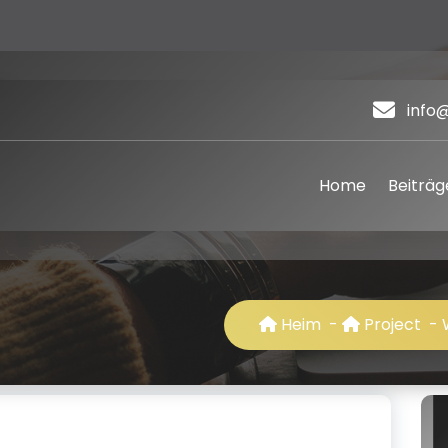
info
Home
Beiträg
Heim
-
Project
-