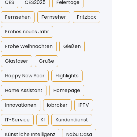
CES
CES2025
Feiertage
Fernsehen
Fernseher
Fritzbox
Frohes neues Jahr
Frohe Weihnachten
Gießen
Glasfaser
Grüße
Happy New Year
Highlights
Home Assistant
Homepage
Innovationen
iobroker
IPTV
IT-Service
KI
Kundendienst
Künstliche Intelligenz
Nabu Casa