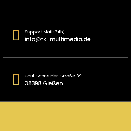
e
n
n
Support Mail (24h)
u
info@tk-multimedia.de
m
m
e
Paul-Schneider-Straße 39
35398 Gießen
r
i
e
r