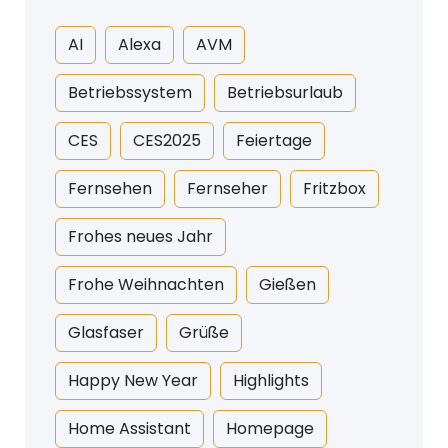
AI
Alexa
AVM
Betriebssystem
Betriebsurlaub
CES
CES2025
Feiertage
Fernsehen
Fernseher
Fritzbox
Frohes neues Jahr
Frohe Weihnachten
Gießen
Glasfaser
Grüße
Happy New Year
Highlights
Home Assistant
Homepage