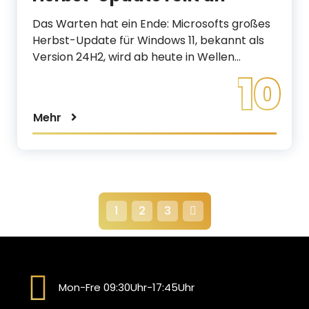
Das Warten hat ein Ende: Microsofts großes
Herbst-Update für Windows 11, bekannt als
Version 24H2, wird ab heute in Wellen…
10
Mehr
S
1
2
3
e
i
Mon-Fre 09:30Uhr-17:45Uhr
t