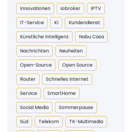
Innovationen
iobroker
IPTV
IT-Service
KI
Kundendienst
Künstliche Intelligenz
Nabu Casa
Nachrichten
Neuheiten
Open-Source
Open Source
Router
Schnelles Internet
Service
SmartHome
Social Media
Sommerpause
Süd
Telekom
TK-Multimedia