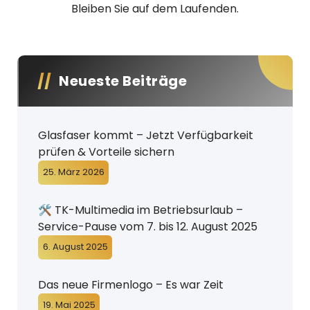
d
Bleiben Sie auf dem Laufenden.
i
a
Neueste Beiträge
Glasfaser kommt – Jetzt Verfügbarkeit
prüfen & Vorteile sichern
25. März 2026
🛠️ TK-Multimedia im Betriebsurlaub –
Service-Pause vom 7. bis 12. August 2025
6. August 2025
Das neue Firmenlogo – Es war Zeit
19. Mai 2025