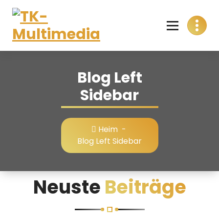
Skip
to
content
T
Alles aus einer Hand
K
Blog Left
-
Sidebar
M
u
Heim
-
l
Blog Left Sidebar
t
i
Neuste
Beiträge
m
e